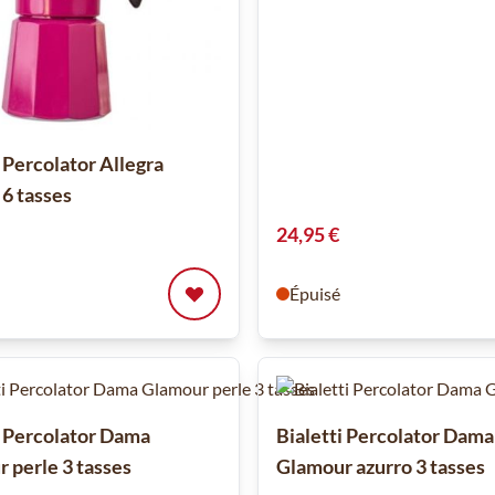
i Percolator Allegra
 6 tasses
24,95 €
Épuisé
i Percolator Dama
Bialetti Percolator Dama
 perle 3 tasses
Glamour azurro 3 tasses