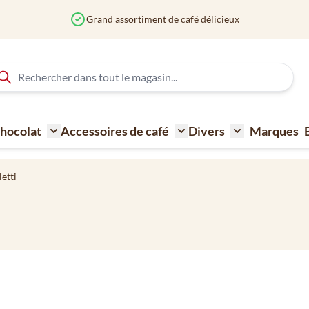
Commandé avant 12h? Expédié aujourd'hui
 Chocolat
Accessoires de café
Divers
Marques
ne à café
Toggle submenu for Sucre - Lait - Biscuit - Choco
Toggle submenu for Acce
Toggle submen
letti