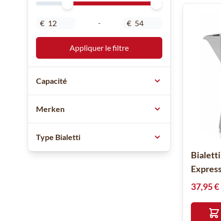
Minimal Price
Maximum Price
€
€
-
Appliquer le filtre
Capacité
Merken
Type Bialetti
Bialett
Express
37,95 €