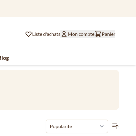
Liste d'achats
Mon compte
Panier
Blog
lat
ssoires de café
u for Divers