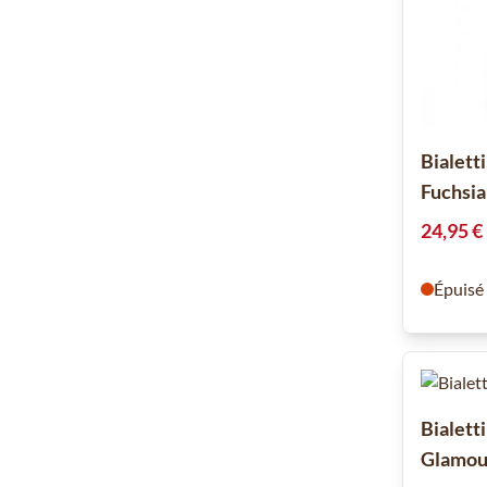
Bialett
Fuchsia
24,95 €
Épuisé
Bialett
Glamour