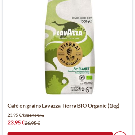
Café en grains Lavazza Tierra BIO Organic (1kg)
23,95 €/kg
26,95 €/kg
Prix spécial
23,95 €
26,95 €