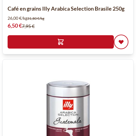
Café en grains Illy Arabica Selection Brasile 250g
26,00 €/kg
31,80 €/kg
Prix spécial
6,50 €
7,95 €