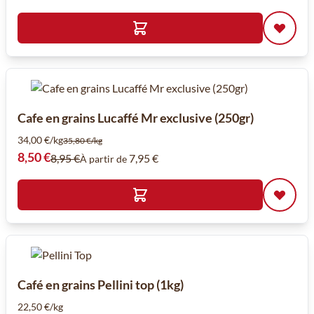
Cafe en grains Lucaffé Mr exclusive (250gr)
34,00 €/kg
35,80 €/kg
Prix spécial
8,50 €
8,95 €
7,95 €
À partir de
Café en grains Pellini top (1kg)
22,50 €/kg