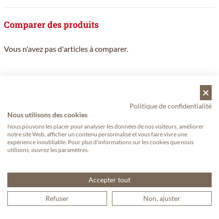
Comparer des produits
Vous n'avez pas d'articles à comparer.
Suivez votre commande avec Track & Trace
Politique de confidentialité
Nous utilisons des cookies
Nous pouvons les placer pour analyser les données de nos visiteurs, améliorer
notre site Web, afficher un contenu personnalisé et vous faire vivre une
expérience inoubliable. Pour plus d'informations sur les cookies que nous
Commandez avant 12h? Envoyé aujourd'hui
utilisons, ouvrez les paramètres.
Accepter tout
Économisez des points et recevez de belles
Refuser
Non, ajuster
réductions