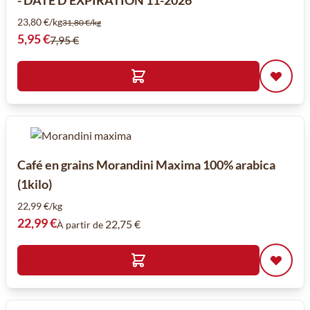
- DATE D'EXPIRATION 11-2026
23,80 €/kg
31,80 €/kg
Prix spécial
5,95 €
7,95 €
Café en grains Morandini Maxima 100% arabica
(1kilo)
22,99 €/kg
22,99 €
22,75 €
À partir de