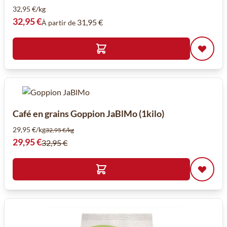
32,95 €/kg
32,95 €
31,95 €
À partir de
Café en grains Goppion JaBlMo (1kilo)
29,95 €/kg
32,95 €/kg
Prix spécial
29,95 €
32,95 €