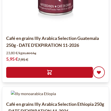
Café en grains Illy Arabica Selection Guatemala
250g - DATE D'EXPIRATION 11-2026
23,80 €/kg
31,80 €/kg
Prix spécial
5,95 €
7,95 €
Café en grains Illy Arabica Selection Ethiopia 250g