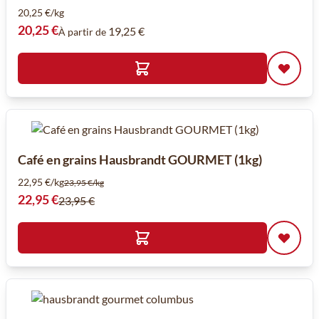
20,25 €/kg
20,25 €
19,25 €
À partir de
Café en grains Hausbrandt GOURMET (1kg)
22,95 €/kg
23,95 €/kg
Prix spécial
22,95 €
23,95 €