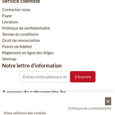
Service clientèle
Contactez-nous
Payer
Livraison
Politique de confidentialité
Termes et conditions
Droit de renonciation
Points de fidélité
Règlement en ligne des litiges
Sitemap
Notre lettre d'information
A propos de cafeengrains.be
Le grain de café fait partie de la société VHN et se concentre sur
la vente de produits à base de café, de renommée nationale et
Politique de confidentialité
internationale, tels que le café, les grains de café, le café moulu
Nous utilisons des cookies