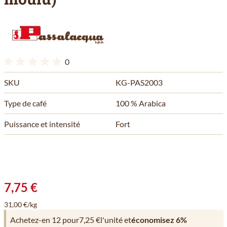
0
SKU
KG-PAS2003
Type de café
100 % Arabica
Puissance et intensité
Fort
7,75 €
31,00 €/kg
Achetez-en 12 pour
7,25 €
l'unité et
économisez
6
%