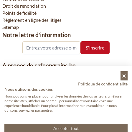
Droit de renonciation
Points de fidélité
Règlement en ligne des litiges
Sitemap
Notre lettre d'information
A propos de cafeengrains.be
Le grain de café fait partie de la société VHN et se concentre sur
la vente de produits à base de café, de renommée nationale et
Politique de confidentialité
Nous utilisons des cookies
internationale, tels que le café, les grains de café, le café moulu
et les dosettes de café, garants de qualité.
Nous pouvons les placer pour analyser les données de nos visiteurs, améliorer
notre site Web, afficher un contenu personnalisé et vous faire vivre une
expérience inoubliable. Pour plus d'informations sur les cookies que nous
utilisons, ouvrez les paramètres.
Copyright © 2024 - Cafeengrains365.fr. Tous droits réservés.
—
Proudly made by eWings eCommerce
Accepter tout