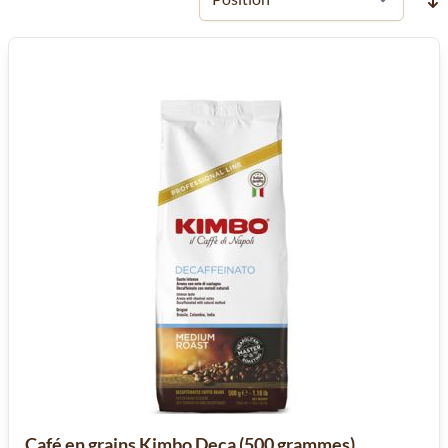
Café en grains Kimbo Deca (500 grammes)