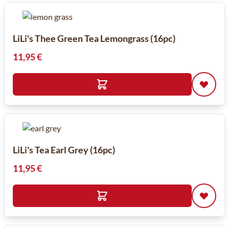
LiLi's Thee Green Tea Lemongrass (16pc)
11,95 €
LiLi's Tea Earl Grey (16pc)
11,95 €