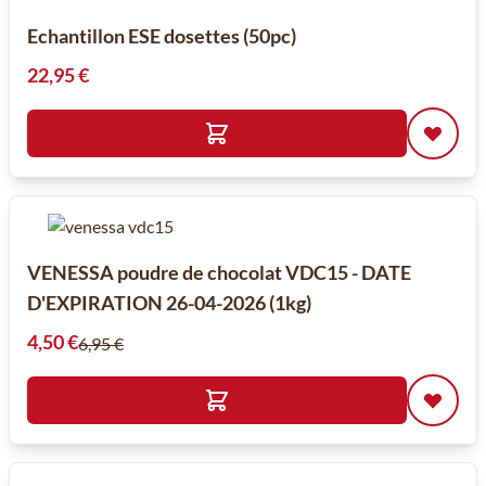
Echantillon ESE dosettes (50pc)
22,95 €
VENESSA poudre de chocolat VDC15 - DATE
D'EXPIRATION 26-04-2026 (1kg)
Prix spécial
4,50 €
6,95 €