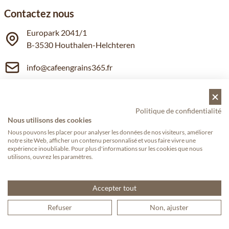
Contactez nous
Europark 2041/1
B-3530 Houthalen-Helchteren
info@cafeengrains365.fr
+32 (0) 11 12 30 00
Service clientèle
Politique de confidentialité
Nous utilisons des cookies
Contactez-nous
Nous pouvons les placer pour analyser les données de nos visiteurs, améliorer
Payer
notre site Web, afficher un contenu personnalisé et vous faire vivre une
Livraison
expérience inoubliable. Pour plus d'informations sur les cookies que nous
utilisons, ouvrez les paramètres.
Politique de confidentialité
Termes et conditions
Droit de renonciation
Accepter tout
Points de fidélité
Refuser
Non, ajuster
Règlement en ligne des litiges
Sitemap