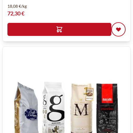
18,08 €/kg
72,30 €