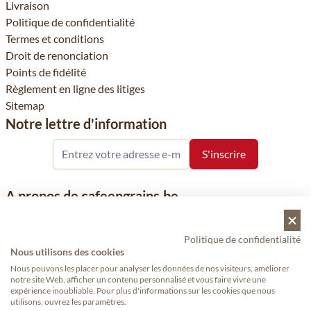
Livraison
Politique de confidentialité
Termes et conditions
Droit de renonciation
Points de fidélité
Règlement en ligne des litiges
Sitemap
Notre lettre d'information
A propos de cafeengrains.be
Le grain de café fait partie de la société VHN et se concentre sur
la vente de produits à base de café, de renommée nationale et
Politique de confidentialité
Nous utilisons des cookies
internationale, tels que le café, les grains de café, le café moulu
et les dosettes de café, garants de qualité.
Nous pouvons les placer pour analyser les données de nos visiteurs, améliorer
notre site Web, afficher un contenu personnalisé et vous faire vivre une
expérience inoubliable. Pour plus d'informations sur les cookies que nous
utilisons, ouvrez les paramètres.