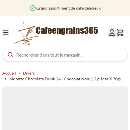
Aller au contenu
iment de café délicieux
Commandé avant 1
Accueil
>
Divers
>
Moretto Chocolate Drink 24 - Chocolat Noir (12 pièces X 30g)