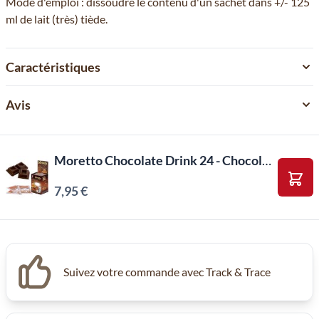
Mode d'emploi : dissoudre le contenu d'un sachet dans +/- 125
ml de lait (très) tiède.
Caractéristiques
Avis
Moretto Chocolate Drink 24 - Chocolat Noir (12 pièces X 30g)
7,95 €
Ajou
Suivez votre commande avec Track & Trace