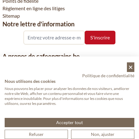
Points de fidélité
Règlement en ligne des litiges
Sitemap
Notre lettre d'information
A propos de cafeengrains.be
Le grain de café fait partie de la société VHN et se concentre sur
la vente de produits à base de café, de renommée nationale et
Politique de confidentialité
internationale, tels que le café, les grains de café, le café moulu
Nous utilisons des cookies
et les dosettes de café, garants de qualité.
Nous pouvons les placer pour analyser les données de nos visiteurs, améliorer
notre site Web, afficher un contenu personnalisé et vous faire vivre une
expérience inoubliable. Pour plus d'informations sur les cookies que nous
utilisons, ouvrez les paramètres.
Copyright © 2024 - Cafeengrains365.fr. Tous droits réservés.
—
Proudly made by eWings eCommerce
Accepter tout
Refuser
Non, ajuster