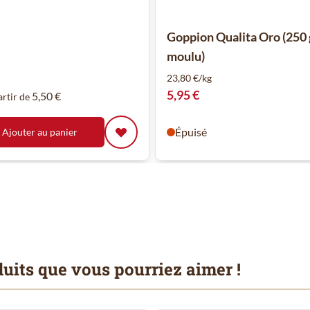
Goppion Qualita Oro (250 
moulu)
23,80 €/kg
5,95 €
5,50 €
artir de
Épuisé
Ajouter au panier
uits que vous pourriez aimer !