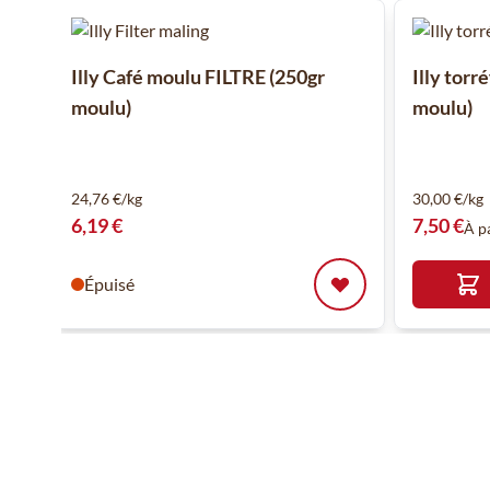
Il est possible de naviguer entre les éléments du carrousel
Cliquer pour passer le carrousel
Illy Café moulu FILTRE (250gr
Illy torr
moulu)
moulu)
24,76 €/kg
30,00 €/kg
6,19 €
7,50 €
À p
Épuisé