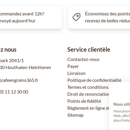
ommandez avant 12h?
Économisez des points
nvoyé aujourd'hui
recevez de belles rédu
z nous
Service clientèle
Contactez-nous
park 2041/1
Payer
30 Houthalen-Helchteren
Livraison
@cafeengrains365.fr
Politique de confidentialité
Termes et conditions
0) 11 12 30 00
Droit de renonciation
Points de fidélité
Nous util
Règlement en ligne des litiges
Nous pouvon
Sitemap
Web, affic
plus d'info