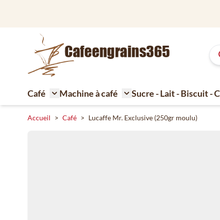
Aller au contenu
Café
Machine à café
Sucre - Lait - Biscuit -
Toggle submenu for Café
Toggle submenu for Machi
Accueil
>
Café
>
Lucaffe Mr. Exclusive (250gr moulu)