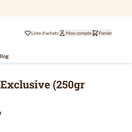
 Expédié aujourd'hui
Liste d'achats
Mon compte
Panier
Blog
lat
ssoires de café
u for Divers
 Exclusive (250gr