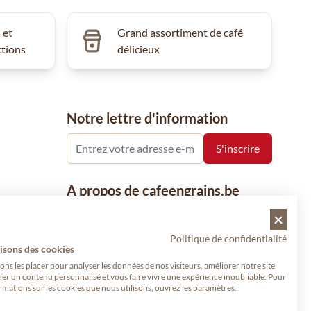
 et
Grand assortiment de café
ctions
délicieux
Notre lettre d'information
A propos de cafeengrains.be
Le grain de café fait partie de la société
VHN et se concentre sur la vente de
Politique de confidentialité
produits à base de café, de renommée
isons des cookies
nationale et internationale, tels que le café,
s les placer pour analyser les données de nos visiteurs, améliorer notre site
her un contenu personnalisé et vous faire vivre une expérience inoubliable. Pour
les grains de café, le café moulu et les
rmations sur les cookies que nous utilisons, ouvrez les paramètres.
dosettes de café, garants de qualité.