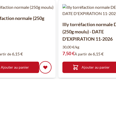
 à l'aide de la touche de tabulation. Vous pouvez sauter le carrousel
éfaction normale (250g
Illy torréfaction normale
(250g moulu) - DATE
D'EXPIRATION 11-2026
30,00 €/kg
7,50 €
6,15 €
6,15 €
artir de
À partir de
Ajouter au panier
Ajouter au panier