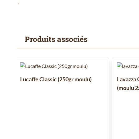
"
Produits associés
Il est possible de naviguer entre les éléments du carrousel
Cliquer pour passer le carrousel
Lucaffe Classic (250gr moulu)
Lavazza
(moulu 2