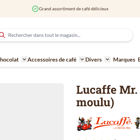
Commandé avant 12h?
 Chocolat
Accessoires de café
Divers
Marques
ne à café
Toggle submenu for Sucre - Lait - Biscuit - Choco
Toggle submenu for Acce
Toggle submen
Lucaffe Mr.
moulu)