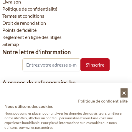
Livraison
Politique de confidentialité
Termes et conditions
Droit de renonciation
Points de fidélité
Règlement en ligne des litiges
Sitemap
Notre lettre d'information
A propos de cafeengrains.be
Le grain de café fait partie de la société VHN et se concentre sur
la vente de produits à base de café, de renommée nationale et
Politique de confidentialité
internationale, tels que le café, les grains de café, le café moulu
Nous utilisons des cookies
et les dosettes de café, garants de qualité.
Nous pouvons les placer pour analyser les données de nos visiteurs, améliorer
notre site Web, afficher un contenu personnalisé et vous faire vivre une
expérience inoubliable. Pour plus d'informations sur les cookies que nous
utilisons, ouvrez les paramètres.