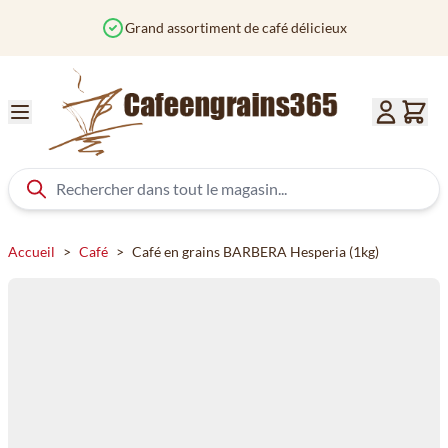
Aller au contenu
Commandé avant 12h? Expédié aujourd'hui
Accueil
>
Café
>
Café en grains BARBERA Hesperia (1kg)