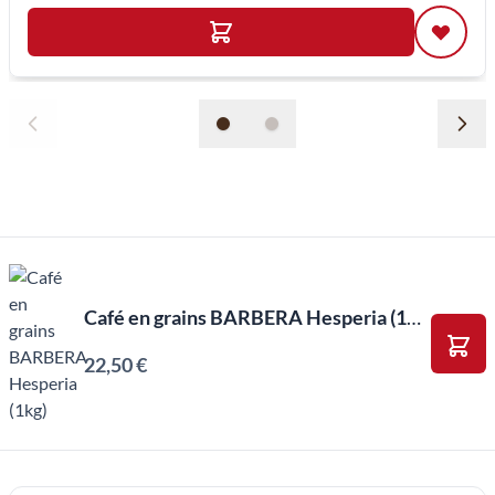
Café en grains BARBERA Hesperia (1kg)
22,50 €
Ajou