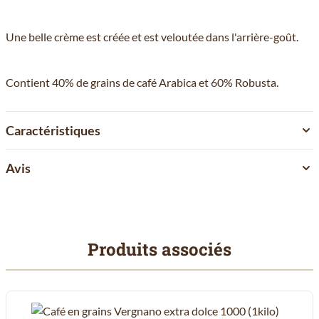
Une belle crème est créée et est veloutée dans l'arrière-goût.
Contient 40% de grains de café Arabica et 60% Robusta.
Caractéristiques
Avis
Produits associés
Il est possible de naviguer entre les éléments du carrousel à l'aid
Cliquer pour passer le carrousel
Cliquer pour accéder à la navigation en carrousel