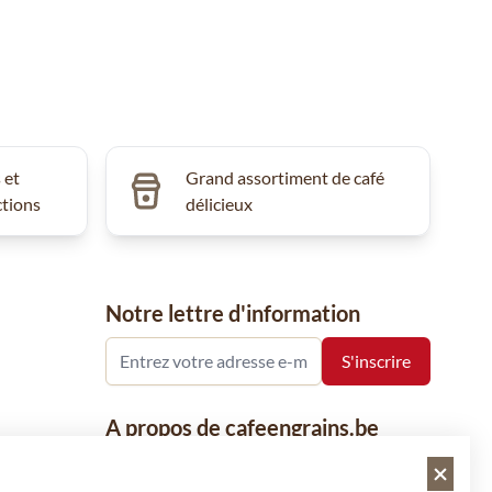
 et
Grand assortiment de café
ctions
délicieux
Notre lettre d'information
A propos de cafeengrains.be
Le grain de café fait partie de la société
VHN et se concentre sur la vente de