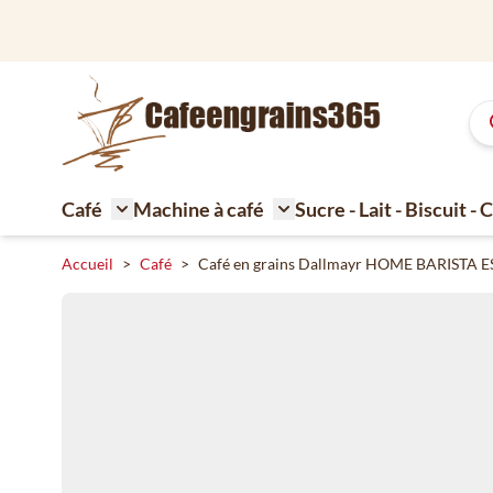
Aller au contenu
Grand assortiment de café délicieux
Café
Machine à café
Sucre - Lait - Biscuit -
Toggle submenu for Café
Toggle submenu for Machi
Accueil
>
Café
>
Café en grains Dallmayr HOME BARISTA 