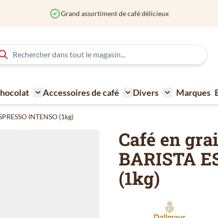
 Chocolat
Accessoires de café
Divers
Marques
ne à café
Toggle submenu for Sucre - Lait - Biscuit - Choco
Toggle submenu for Acce
Toggle submen
ESPRESSO INTENSO (1kg)
Café en gr
BARISTA E
(1kg)