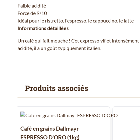
Faible acidité
Force de 9/10
Idéal pour le ristretto, l'espresso, le cappuccino, le latte
Informations détaillées
Un café qui fait mouche ! Cet expresso vif et intensément 
acidité, il a un goût typiquement italien.
Produits associés
Il est possible de naviguer entre les éléments du carrousel
Cliquer pour passer le carrousel
Café en grains Dallmayr
ESPRESSO D'ORO (1kg)