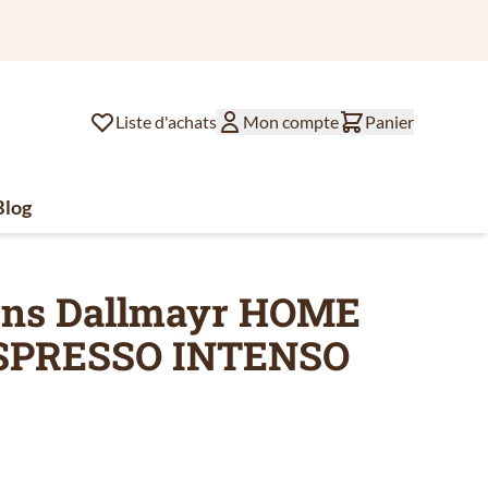
Liste d'achats
Mon compte
Panier
Blog
lat
ssoires de café
u for Divers
ains Dallmayr HOME
SPRESSO INTENSO