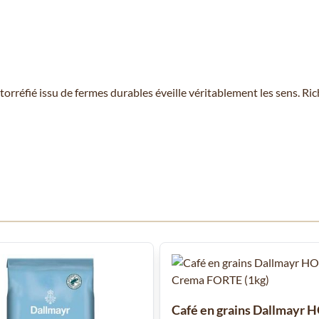
torréfié issu de fermes durables éveille véritablement les sens. Ri
 à l'aide de la touche de tabulation. Vous pouvez sauter le carrousel
Café en grains Dallmayr