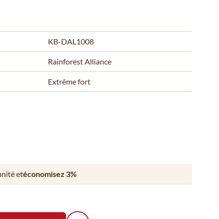
KB-DAL1008
Rainforest Alliance
Extrême fort
unité et
économisez
3
%