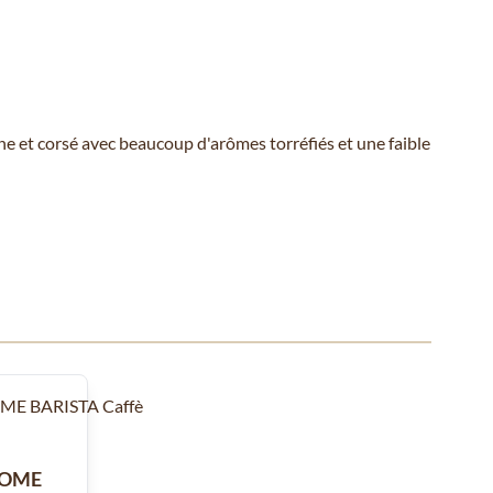
che et corsé avec beaucoup d'arômes torréfiés et une faible
 ou passer directement à la navigation dans le carrousel à l'aide de
 HOME