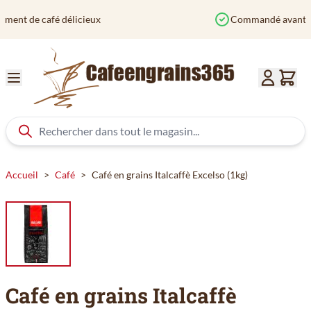
Aller au contenu
Commandé avant 12h? Expédié aujourd'hui
Accueil
>
Café
>
Café en grains Italcaffè Excelso (1kg)
Café en grains Italcaffè