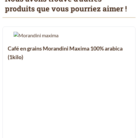
produits que vous pourriez aimer !
Il est possible de naviguer entre les éléments du carrousel à l'aid
Cliquer pour passer le carrousel
Cliquer pour accéder à la navigation en carrousel
Café en grains Morandini Maxima 100% arabica
(1kilo)