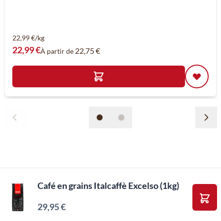
22,99 €/kg
22,99 €
22,75 €
À partir de
Café en grains Italcaffè Excelso (1kg)
29,95 €
Ajou