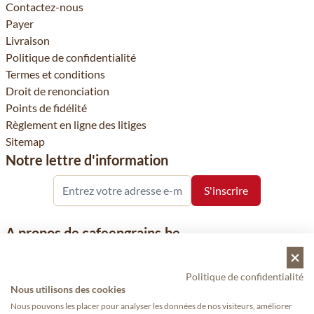
Contactez-nous
Payer
Livraison
Politique de confidentialité
Termes et conditions
Droit de renonciation
Points de fidélité
Règlement en ligne des litiges
Sitemap
Notre lettre d'information
A propos de cafeengrains.be
Le grain de café fait partie de la société VHN et se concentre sur
la vente de produits à base de café, de renommée nationale et
Politique de confidentialité
internationale, tels que le café, les grains de café, le café moulu
Nous utilisons des cookies
et les dosettes de café, garants de qualité.
Nous pouvons les placer pour analyser les données de nos visiteurs, améliorer