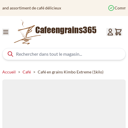
Aller au contenu
Commandé avant 12h? Expédié aujourd'hui
Accueil
>
Café
>
Café en grains Kimbo Extreme (1kilo)