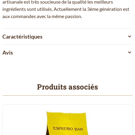
artisanale est très soucieuse de la qualité les meilleurs
ingrédients sont utilisés. Actuellement la 3ème génération est
aux commandes avec la même passion.
Caractéristiques
Avis
Produits associés
Il est possible de naviguer entre les éléments du carrousel à l'aid
Cliquer pour passer le carrousel
Cliquer pour accéder à la navigation en carrousel