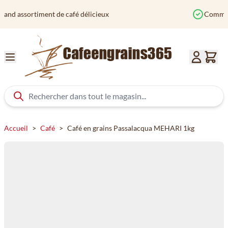
Aller au contenu
Commandé avant 12h? Expédié aujourd'hui
Accueil
>
Café
>
Café en grains Passalacqua MEHARI 1kg