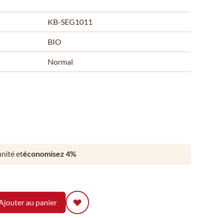
KB-SEG1011
BIO
Normal
unité et
économisez
4
%
Ajouter au panier