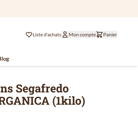
Liste d'achats
Mon compte
Panier
Blog
lat
ssoires de café
u for Divers
ins Segafredo
RGANICA (1kilo)