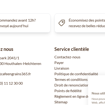
ommandez avant 12h?
Économisez des points
nvoyé aujourd'hui
recevez de belles rédu
z nous
Service clientèle
Contactez-nous
park 2041/1
Payer
30 Houthalen-Helchteren
Livraison
@cafeengrains365.fr
Politique de confidentialité
Termes et conditions
0) 11 12 30 00
Droit de renonciation
Points de fidélité
Nous util
Règlement en ligne des litiges
Nous pouvon
Sitemap
Web, affic