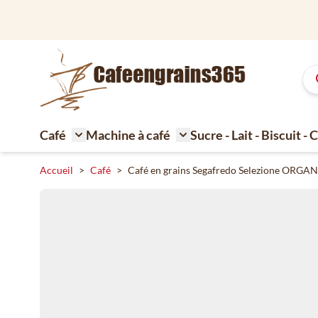
Aller au contenu
Grand assortiment de café d
Café
Machine à café
Sucre - Lait - Biscuit -
Toggle submenu for Café
Toggle submenu for Machi
Accueil
>
Café
>
Café en grains Segafredo Selezione ORGAN