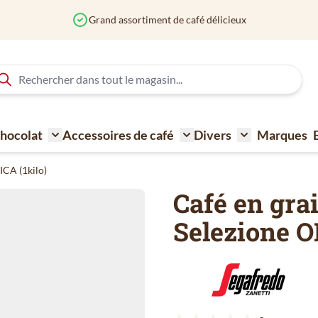
élicieux
 Chocolat
Accessoires de café
Divers
Marques
ne à café
Toggle submenu for Sucre - Lait - Biscuit - Choco
Toggle submenu for Acce
Toggle submen
ICA (1kilo)
Café en gra
Selezione O