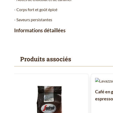
- Corps fort et goût épicé
- Saveurs persistantes
Informations détaillées
Produits associés
Il est possible de naviguer entre les éléments du carrousel
Cliquer pour passer le carrousel
Café en 
espresso 