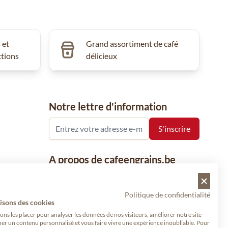
 et
Grand assortiment de café
ctions
délicieux
Notre lettre d'information
A propos de cafeengrains.be
Le grain de café fait partie de la société
VHN et se concentre sur la vente de
Politique de confidentialité
produits à base de café, de renommée
isons des cookies
nationale et internationale, tels que le café,
s les placer pour analyser les données de nos visiteurs, améliorer notre site
her un contenu personnalisé et vous faire vivre une expérience inoubliable. Pour
les grains de café, le café moulu et les