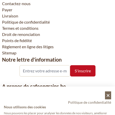
Contactez-nous
Payer
Livraison
Politique de confidentialité
Termes et conditions
Droit de renonciation
Points de fidélité
Règlement en ligne des litiges
Sitemap
Notre lettre d'information
A propos de cafeengrains.be
Le grain de café fait partie de la société VHN et se concentre sur
la vente de produits à base de café, de renommée nationale et
Politique de confidentialité
Nous utilisons des cookies
internationale, tels que le café, les grains de café, le café moulu
et les dosettes de café, garants de qualité.
Nous pouvons les placer pour analyser les données de nos visiteurs, améliorer