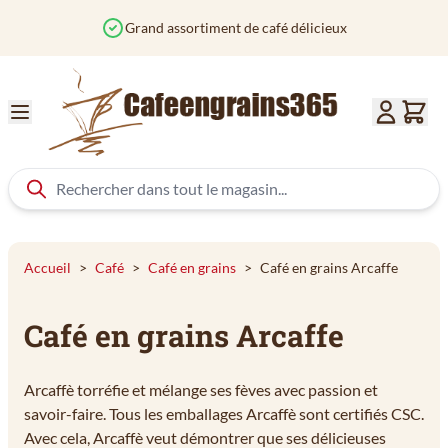
Aller au contenu
Commandé avant 12h? Expédié aujourd'hui
Accueil
>
Café
>
Café en grains
>
Café en grains Arcaffe
Café en grains Arcaffe
Arcaffè torréfie et mélange ses fèves avec passion et
savoir-faire. Tous les emballages Arcaffè sont certifiés CSC.
Avec cela, Arcaffè veut démontrer que ses délicieuses