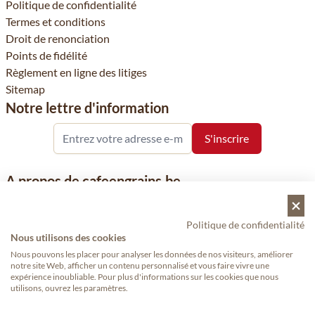
Politique de confidentialité
Termes et conditions
Droit de renonciation
Points de fidélité
Règlement en ligne des litiges
Sitemap
Notre lettre d'information
A propos de cafeengrains.be
Le grain de café fait partie de la société VHN et se concentre sur
la vente de produits à base de café, de renommée nationale et
Politique de confidentialité
internationale, tels que le café, les grains de café, le café moulu
Nous utilisons des cookies
et les dosettes de café, garants de qualité.
Nous pouvons les placer pour analyser les données de nos visiteurs, améliorer
notre site Web, afficher un contenu personnalisé et vous faire vivre une
expérience inoubliable. Pour plus d'informations sur les cookies que nous
utilisons, ouvrez les paramètres.