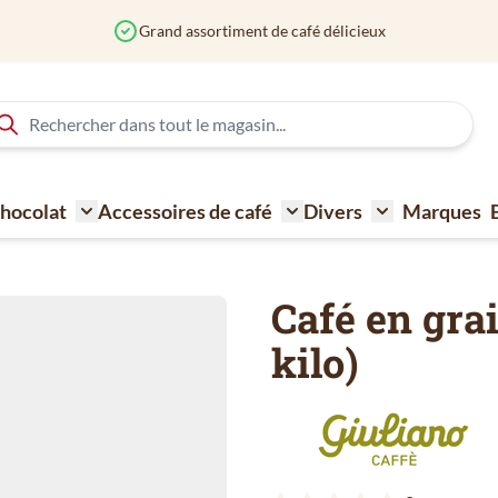
 Chocolat
Accessoires de café
Divers
Marques
ne à café
Toggle submenu for Sucre - Lait - Biscuit - Choco
Toggle submenu for Acce
Toggle submen
Café en gra
kilo)