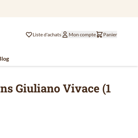
Com
Liste d'achats
Mon compte
Panier
Blog
lat
ssoires de café
u for Divers
ins Giuliano Vivace (1