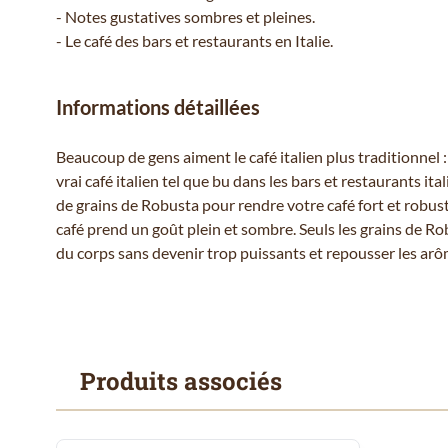
- Notes gustatives sombres et pleines.
- Le café des bars et restaurants en Italie.
Informations détaillées
Beaucoup de gens aiment le café italien plus traditionne
vrai café italien tel que bu dans les bars et restaurants 
de grains de Robusta pour rendre votre café fort et robuste.
café prend un goût plein et sombre. Seuls les grains de R
du corps sans devenir trop puissants et repousser les arô
Produits associés
Il est possible de naviguer entre les éléments du carrousel
Cliquer pour passer le carrousel