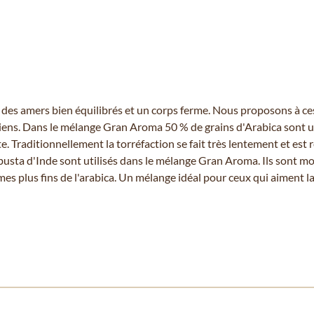
l : des amers bien équilibrés et un corps ferme. Nous proposons à
italiens. Dans le mélange Gran Aroma 50 % de grains d'Arabica sont 
 Traditionnellement la torréfaction se fait très lentement et est re
obusta d'Inde sont utilisés dans le mélange Gran Aroma. Ils sont m
mes plus fins de l'arabica. Un mélange idéal pour ceux qui aiment 
 à l'aide de la touche de tabulation. Vous pouvez sauter le carrousel