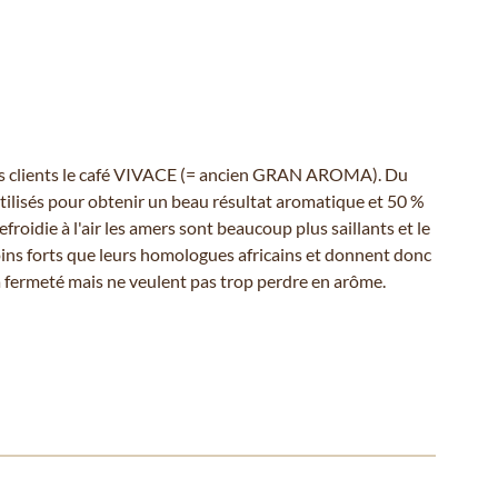
 ces clients le café VIVACE (= ancien GRAN AROMA). Du
utilisés pour obtenir un beau résultat aromatique et 50 %
froidie à l'air les amers sont beaucoup plus saillants et le
oins forts que leurs homologues africains et donnent donc
la fermeté mais ne veulent pas trop perdre en arôme.
 ou passer directement à la navigation dans le carrousel à l'aide de