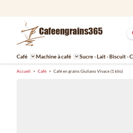
Aller au contenu
Grand assortiment de café délicieux
Café
Machine à café
Sucre - Lait - Biscuit -
Toggle submenu for Café
Toggle submenu for Machi
Accueil
>
Café
>
Café en grains Giuliano Vivace (1 kilo)