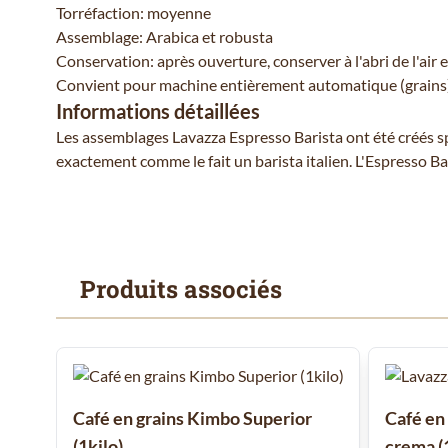
Torréfaction: moyenne
Assemblage: Arabica et robusta
Conservation: après ouverture, conserver à l'abri de l'air e
Convient pour machine entièrement automatique (grains
Informations détaillées
Les assemblages Lavazza Espresso Barista ont été créés s
exactement comme le fait un barista italien. L'Espresso B
Produits associés
Il est possible de naviguer entre les éléments du carrousel
Cliquer pour passer le carrousel
Café en grains Kimbo Superior
Café en
(1kilo)
crema (