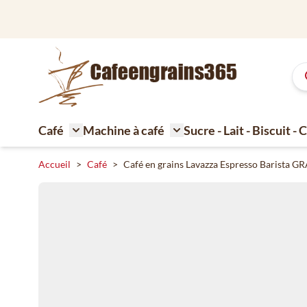
Aller au contenu
Café
Machine à café
Sucre - Lait - Biscuit -
Toggle submenu for Café
Toggle submenu for Machi
Accueil
>
Café
>
Café en grains Lavazza Espresso Barista 