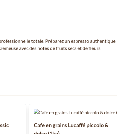
professionnelle totale. Préparez un espresso authentique
rémeuse avec des notes de fruits secs et de fleurs
 ou passer directement à la navigation dans le carrousel à l'aide de
ssic
Cafe en grains Lucaffé piccolo &
dolce (1kg)