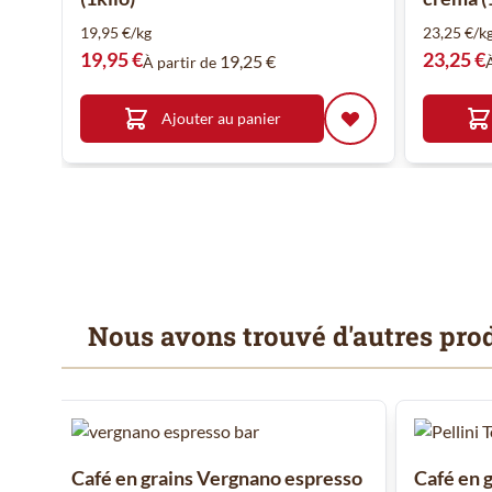
19,95 €/kg
23,25 €/k
19,95 €
23,25 €
19,25 €
À partir de
Ajouter au panier
Nous avons trouvé d'autres prod
Il est possible de naviguer entre les éléments du carrousel
Cliquer pour passer le carrousel
Café en grains Vergnano espresso
Café en g