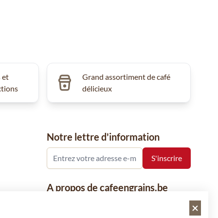
 et
Grand assortiment de café
ctions
délicieux
Notre lettre d'information
A propos de cafeengrains.be
Le grain de café fait partie de la société
VHN et se concentre sur la vente de