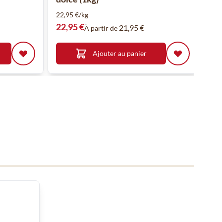
22,95 €/kg
22,95 €
21,95 €
À partir de
Ajouter au panier
 ou passer directement à la navigation dans le carrousel à l'aide de