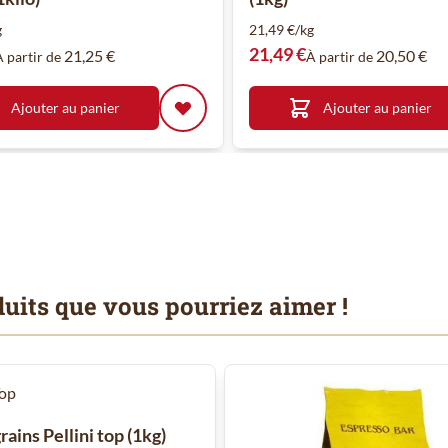
g
21,49 €/kg
21,49 €
21,25 €
20,50 €
À partir de
À partir de
Ajouter au panier
Ajouter au panier
uits que vous pourriez aimer !
 à l'aide de la touche de tabulation. Vous pouvez sauter le carrousel
rains Pellini top (1kg)