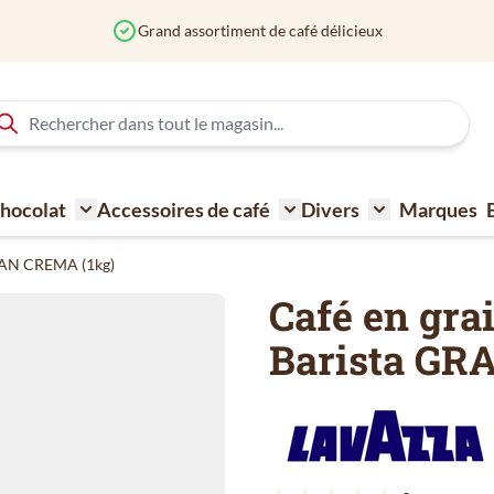
Commandé avant 12h? Expédié au
 Chocolat
Accessoires de café
Divers
Marques
ne à café
Toggle submenu for Sucre - Lait - Biscuit - Choco
Toggle submenu for Acce
Toggle submen
GRAN CREMA (1kg)
Café en gra
Barista GR