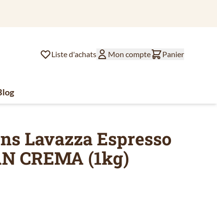
jourd'hui
Liste d'achats
Mon compte
Panier
Blog
lat
ssoires de café
u for Divers
ins Lavazza Espresso
AN CREMA (1kg)