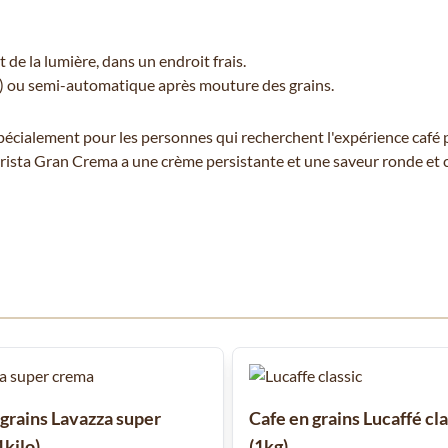
t de la lumière, dans un endroit frais.
) ou semi-automatique après mouture des grains.
pécialement pour les personnes qui recherchent l'expérience café 
arista Gran Crema a une crème persistante et une saveur ronde et c
 à l'aide de la touche de tabulation. Vous pouvez sauter le carrousel
 grains Lavazza super
Cafe en grains Lucaffé cla
1kilo)
(1kg)