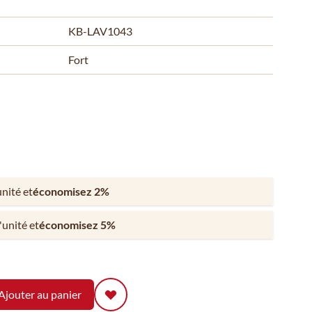
KB-LAV1043
Fort
unité et
économisez
2
%
l'unité et
économisez
5
%
Ajouter au panier