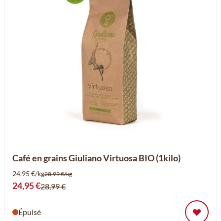
Café en grains Giuliano Virtuosa BIO (1kilo)
24,95 €/kg
28,99 €/kg
Prix spécial
24,95 €
28,99 €
Épuisé