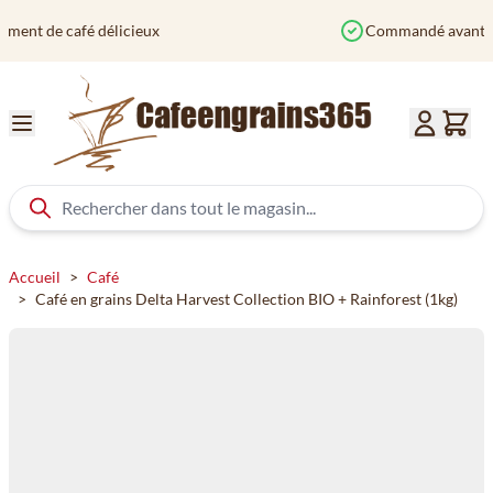
Aller au contenu
Commandé avant 12h? Expédié aujourd'hui
Accueil
>
Café
>
Café en grains Delta Harvest Collection BIO + Rainforest (1kg)