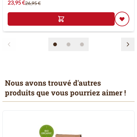
Prix spécial
23,95 €
26,95 €
Nous avons trouvé d'autres
produits que vous pourriez aimer !
Il est possible de naviguer entre les éléments du carrousel à l'aid
Cliquer pour passer le carrousel