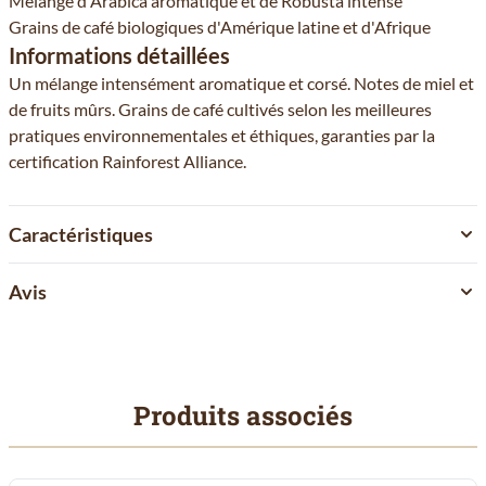
Mélange d'Arabica aromatique et de Robusta intense
Grains de café biologiques d'Amérique latine et d'Afrique
Informations détaillées
Un mélange intensément aromatique et corsé. Notes de miel et
de fruits mûrs. Grains de café cultivés selon les meilleures
pratiques environnementales et éthiques, garanties par la
certification Rainforest Alliance.
Caractéristiques
Avis
Produits associés
Il est possible de naviguer entre les éléments du carrousel à l'aid
Cliquer pour passer le carrousel
Cliquer pour accéder à la navigation en carrousel