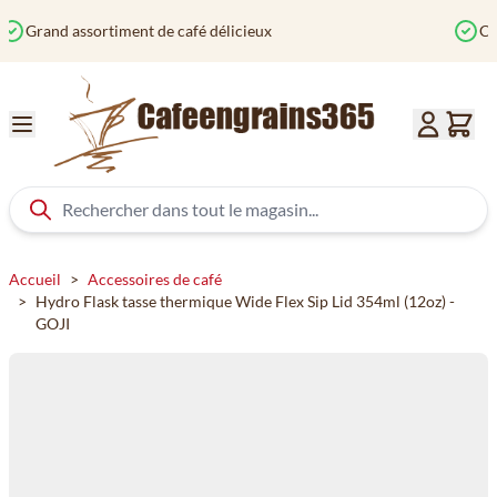
Aller au contenu
Commandé avant 12h? Expédié aujourd'hui
Accueil
>
Accessoires de café
>
Hydro Flask tasse thermique Wide Flex Sip Lid 354ml (12oz) -
GOJI