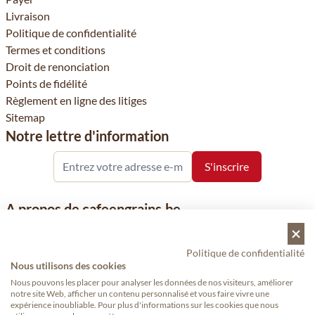
Livraison
Politique de confidentialité
Termes et conditions
Droit de renonciation
Points de fidélité
Règlement en ligne des litiges
Sitemap
Notre lettre d'information
A propos de cafeengrains.be
Le grain de café fait partie de la société VHN et se concentre sur
la vente de produits à base de café, de renommée nationale et
Politique de confidentialité
internationale, tels que le café, les grains de café, le café moulu
Nous utilisons des cookies
et les dosettes de café, garants de qualité.
Nous pouvons les placer pour analyser les données de nos visiteurs, améliorer
notre site Web, afficher un contenu personnalisé et vous faire vivre une
expérience inoubliable. Pour plus d'informations sur les cookies que nous