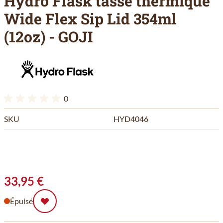
Hydro Flask tasse thermique
Wide Flex Sip Lid 354ml
(12oz) - GOJI
0
SKU
HYD4046
33,95 €
Épuisé