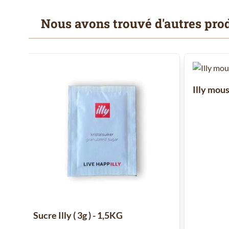
Nous avons trouvé d'autres prod
Il est possible de naviguer entre les éléments du carrousel
Cliquer pour passer le carrousel
Illy mous
Sucre Illy ( 3g ) - 1,5KG