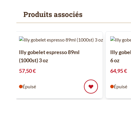
Produits associés
Il est possible de naviguer entre les éléments du carrousel
Cliquer pour passer le carrousel
Illy gobelet espresso 89ml
Illy gobe
(1000st) 3 oz
6 oz
57,50 €
64,95 €
Épuisé
Épuisé