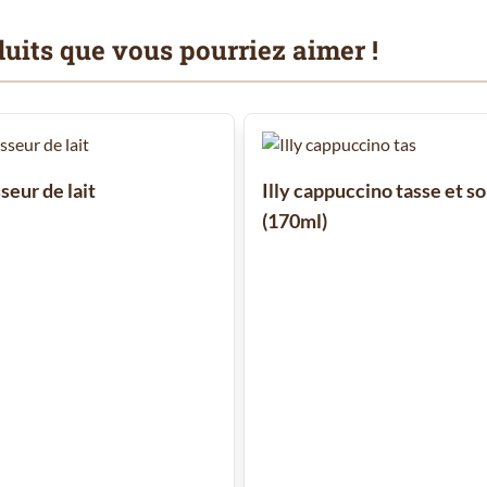
uits que vous pourriez aimer !
 à l'aide de la touche de tabulation. Vous pouvez sauter le carrousel
seur de lait
Illy cappuccino tasse et s
(170ml)