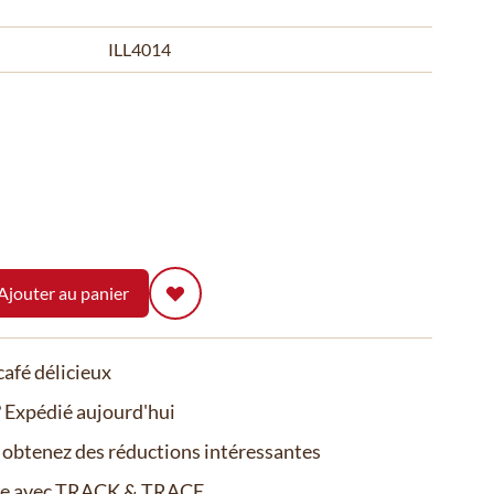
ILL4014
Ajouter au panier
afé délicieux
Expédié aujourd'hui
t obtenez des réductions intéressantes
de avec TRACK & TRACE