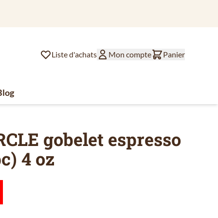
Commandé ava
Liste d'achats
Mon compte
Panier
Blog
lat
ssoires de café
u for Divers
RCLE gobelet espresso
c) 4 oz