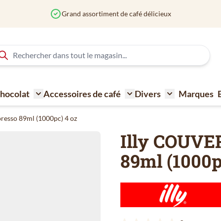
 Chocolat
Accessoires de café
Divers
Marques
ne à café
Toggle submenu for Sucre - Lait - Biscuit - Choco
Toggle submenu for Acce
Toggle submen
resso 89ml (1000pc) 4 oz
Illy COUVE
89ml (1000p