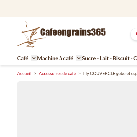
Aller au contenu
Grand assortiment de café délicieux
Café
Machine à café
Sucre - Lait - Biscuit -
Toggle submenu for Café
Toggle submenu for Machi
Accueil
>
Accessoires de café
>
Illy COUVERCLE gobelet esp