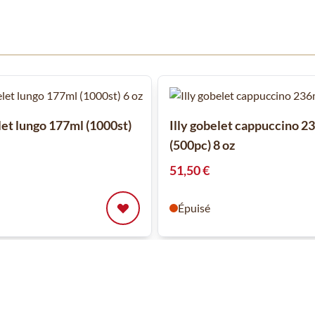
 à l'aide de la touche de tabulation. Vous pouvez sauter le carrousel
let lungo 177ml (1000st)
Illy gobelet cappuccino 2
(500pc) 8 oz
51,50 €
Épuisé