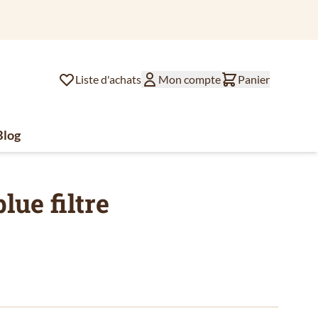
Liste d'achats
Mon compte
Panier
Blog
lat
ssoires de café
u for Divers
lue filtre