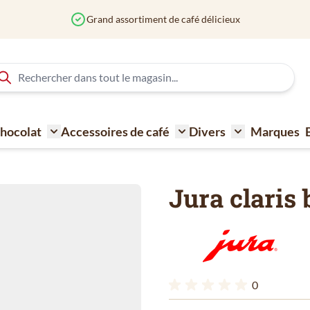
iment de café délicieux
 Chocolat
Accessoires de café
Divers
Marques
ne à café
Toggle submenu for Sucre - Lait - Biscuit - Choco
Toggle submenu for Acce
Toggle submen
Jura claris b
0