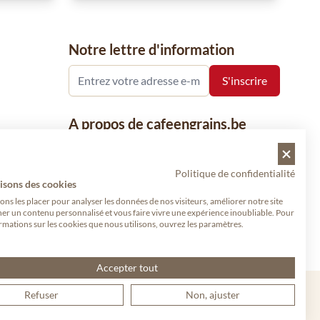
Notre lettre d'information
A propos de cafeengrains.be
Le grain de café fait partie de la société
VHN et se concentre sur la vente de
Politique de confidentialité
produits à base de café, de renommée
isons des cookies
nationale et internationale, tels que le café,
s les placer pour analyser les données de nos visiteurs, améliorer notre site
her un contenu personnalisé et vous faire vivre une expérience inoubliable. Pour
les grains de café, le café moulu et les
rmations sur les cookies que nous utilisons, ouvrez les paramètres.
dosettes de café, garants de qualité.
Accepter tout
Refuser
Non, ajuster