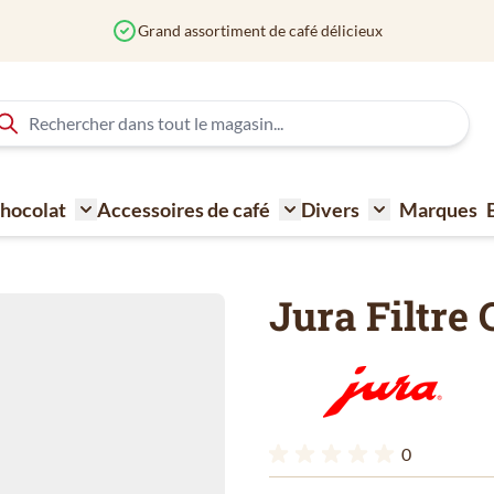
Grand assortiment de café délicieux
 Chocolat
Accessoires de café
Divers
Marques
ne à café
Toggle submenu for Sucre - Lait - Biscuit - Choco
Toggle submenu for Acce
Toggle submen
Jura Filtre 
0