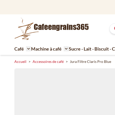
Aller au contenu
Café
Machine à café
Sucre - Lait - Biscuit -
Toggle submenu for Café
Toggle submenu for Machi
Accueil
>
Accessoires de café
>
Jura Filtre Claris Pro Blue