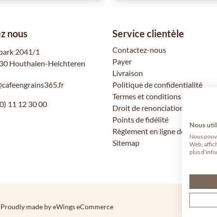
z nous
Service clientèle
Contactez-nous
park 2041/1
Payer
30 Houthalen-Helchteren
Livraison
@cafeengrains365.fr
Politique de confidentialité
Termes et conditions
0) 11 12 30 00
Droit de renonciation
Points de fidélité
Nous util
Règlement en ligne des litiges
Nous pouvon
Sitemap
Web, affic
plus d'info
 Proudly made by eWings eCommerce