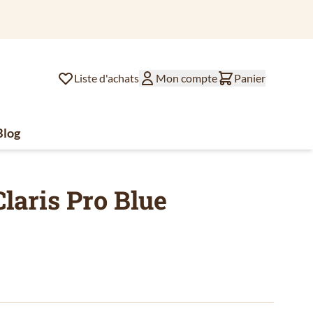
Liste d'achats
Mon compte
Panier
Blog
lat
ssoires de café
u for Divers
Claris Pro Blue