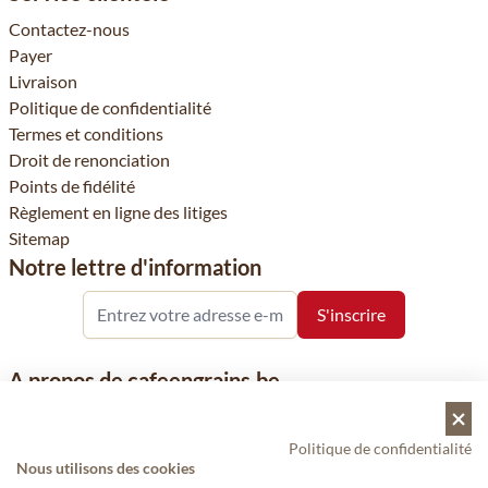
Contactez-nous
Payer
Livraison
Politique de confidentialité
Termes et conditions
Droit de renonciation
Points de fidélité
Règlement en ligne des litiges
Sitemap
Notre lettre d'information
A propos de cafeengrains.be
Le grain de café fait partie de la société VHN et se concentre sur
la vente de produits à base de café, de renommée nationale et
Politique de confidentialité
internationale, tels que le café, les grains de café, le café moulu
Nous utilisons des cookies