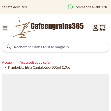
Aller au contenu
Commandé avant 12h? Expédié aujourd'hui
Accueil
>
Accessoires de café
>
Kambukka Etna Cantaloupe 300ml (10oz)