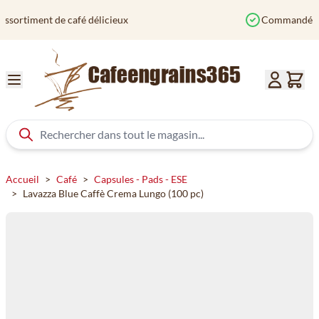
Aller au contenu
Commandé avant 12h? Expédié aujourd'hui
Accueil
>
Café
>
Capsules - Pads - ESE
>
Lavazza Blue Caffè Crema Lungo (100 pc)