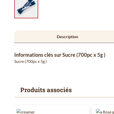
Description
Informations clés sur Sucre (700pc x 5g )
Sucre (700pc x 5g )
Produits associés
Il est possible de naviguer entre les éléments du carrousel
Cliquer pour passer le carrousel