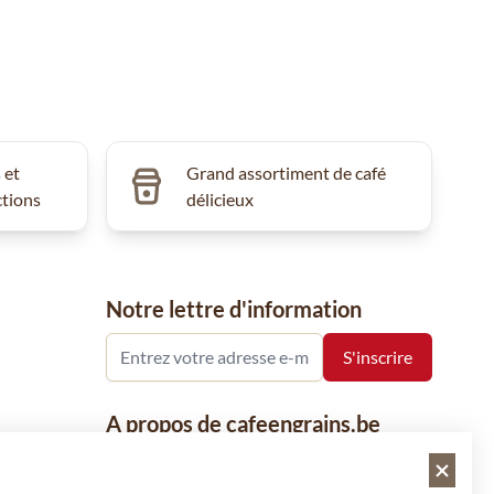
 et
Grand assortiment de café
ctions
délicieux
Notre lettre d'information
A propos de cafeengrains.be
Le grain de café fait partie de la société
VHN et se concentre sur la vente de