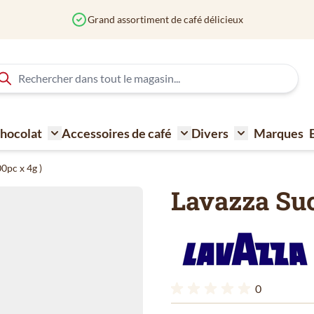
Grand assortiment de café délicieux
 Chocolat
Accessoires de café
Divers
Marques
ne à café
Toggle submenu for Sucre - Lait - Biscuit - Choco
Toggle submenu for Acce
Toggle submen
0pc x 4g )
Lavazza Suc
0