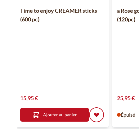
Time to enjoy CREAMER sticks
a Rose g
(600 pc)
(120pc)
15,95 €
25,95 €
Épuisé
Ajouter au panier