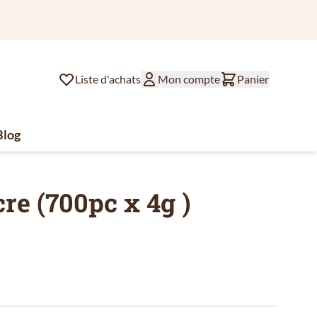
Liste d'achats
Mon compte
Panier
Blog
lat
ssoires de café
u for Divers
re (700pc x 4g )