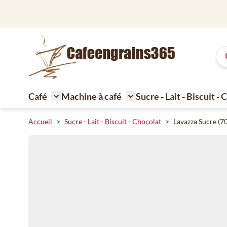
Aller au contenu
Café
Machine à café
Sucre - Lait - Biscuit -
Toggle submenu for Café
Toggle submenu for Machi
Accueil
>
Sucre - Lait - Biscuit - Chocolat
>
Lavazza Sucre (70