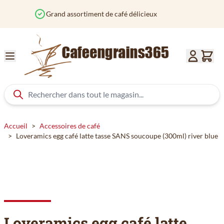
Aller au contenu
Commandé avant 12h? Expédié aujourd'hui
Accueil
>
Accessoires de café
>
Loveramics egg café latte tasse SANS soucoupe (300ml) river blue
Loveramics egg café latte