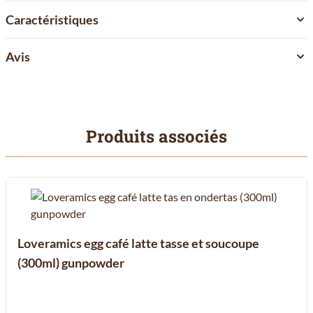
Caractéristiques
Avis
Produits associés
Il est possible de naviguer entre les éléments du carrousel à l'aid
Cliquer pour passer le carrousel
Cliquer pour accéder à la navigation en carrousel
Loveramics egg café latte tasse et soucoupe
(300ml) gunpowder