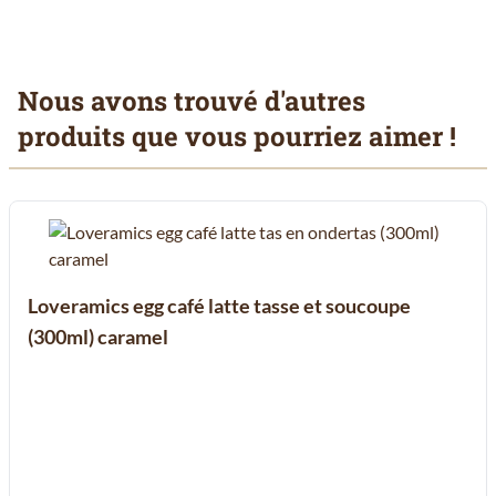
Nous avons trouvé d'autres
produits que vous pourriez aimer !
Il est possible de naviguer entre les éléments du carrousel à l'aid
Cliquer pour passer le carrousel
Cliquer pour accéder à la navigation en carrousel
Loveramics egg café latte tasse et soucoupe
(300ml) caramel