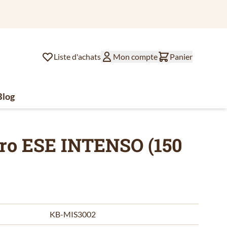
Liste d'achats
Mon compte
Panier
Blog
lat
ssoires de café
u for Divers
Oro ESE INTENSO (150
KB-MIS3002