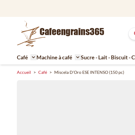
Aller au contenu
Café
Machine à café
Sucre - Lait - Biscuit -
Toggle submenu for Café
Toggle submenu for Machi
Accueil
>
Café
>
Miscela D'Oro ESE INTENSO (150 pc)