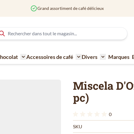
Grand assortiment de café délicieux
 Chocolat
Accessoires de café
Divers
Marques
ne à café
Toggle submenu for Sucre - Lait - Biscuit - Choco
Toggle submenu for Acce
Toggle submen
Miscela D'
pc)
0
SKU