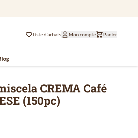
Liste d'achats
Mon compte
Panier
Blog
lat
ssoires de café
u for Divers
miscela CREMA Café
 ESE (150pc)