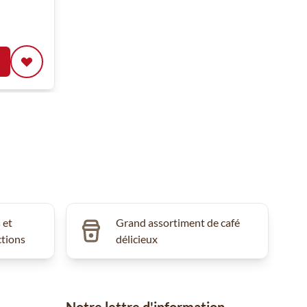
 et
Grand assortiment de café
ctions
délicieux