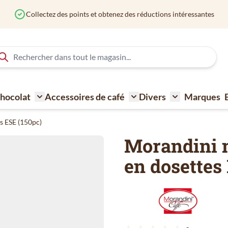
Collectez des points et obtenez des réductions intéressantes
 Chocolat
Accessoires de café
Divers
Marques
ne à café
Toggle submenu for Sucre - Lait - Biscuit - Choco
Toggle submenu for Acce
Toggle submen
s ESE (150pc)
Morandini 
en dosettes