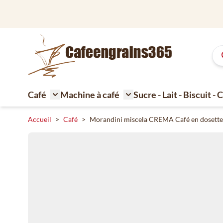
Aller au contenu
Café
Machine à café
Sucre - Lait - Biscuit -
Toggle submenu for Café
Toggle submenu for Machi
Accueil
>
Café
>
Morandini miscela CREMA Café en dosette