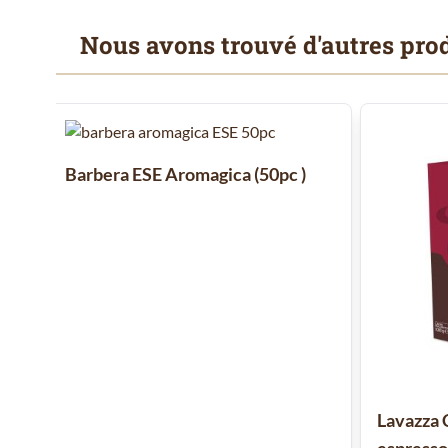
Nous avons trouvé d'autres prod
Il est possible de naviguer entre les éléments du carrousel
Cliquer pour passer le carrousel
Barbera ESE Aromagica (50pc )
Lavazza 