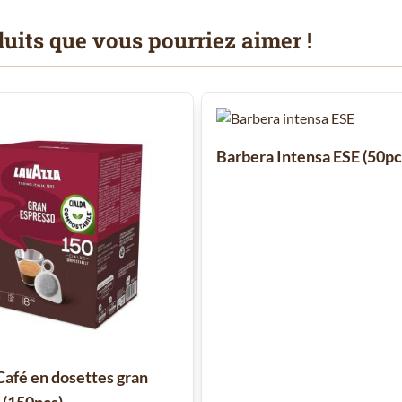
uits que vous pourriez aimer !
 à l'aide de la touche de tabulation. Vous pouvez sauter le carrousel
Barbera Intensa ESE (50pc
Café en dosettes gran