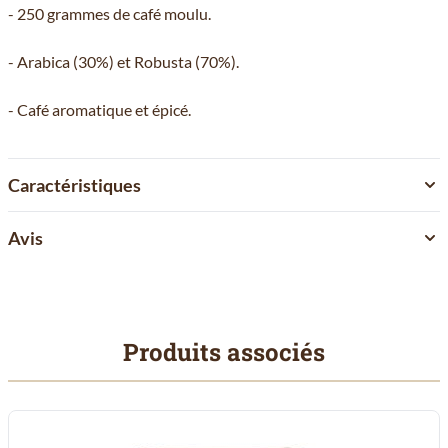
- 250 grammes de café moulu.
- Arabica (30%) et Robusta (70%).
- Café aromatique et épicé.
Caractéristiques
Avis
Produits associés
Il est possible de naviguer entre les éléments du carrousel à l'aid
Cliquer pour passer le carrousel
Cliquer pour accéder à la navigation en carrousel