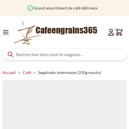
Aller au contenu
Commandé avant 12h? Expédié aujourd'hui
Accueil
>
Café
>
Segafredo Intermezzo (250g moulu)