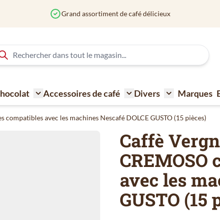
Grand assortiment de café délicieux
 Chocolat
Accessoires de café
Divers
Marques
ne à café
Toggle submenu for Sucre - Lait - Biscuit - Choco
Toggle submenu for Acce
Toggle submen
s compatibles avec les machines Nescafé DOLCE GUSTO (15 pièces)
Caffè Vergn
CREMOSO ca
avec les m
GUSTO (15 p