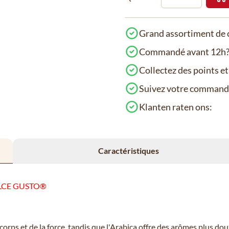
Grand assortiment de c
Commandé avant 12h? 
Collectez des points e
Suivez votre comman
Klanten raten ons:
Caractéristiques
DOLCE GUSTO®
rps et de la force, tandis que l'Arabica offre des arômes plus dou