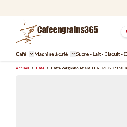
Aller au contenu
Café
Machine à café
Sucre - Lait - Biscuit -
Toggle submenu for Café
Toggle submenu for Machi
Accueil
>
Café
>
Caffè Vergnano Atlantis CREMOSO capsule