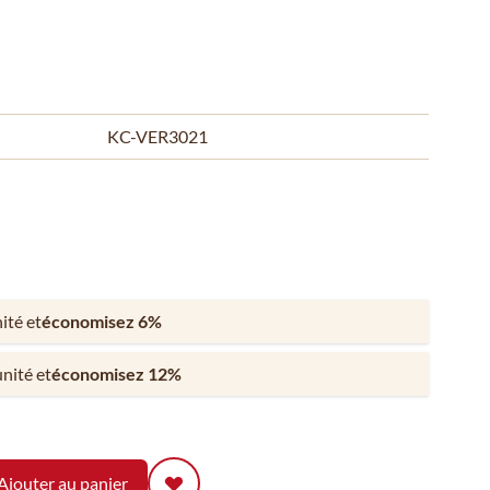
KC-VER3021
nité et
économisez
6
%
unité et
économisez
12
%
Ajouter au panier