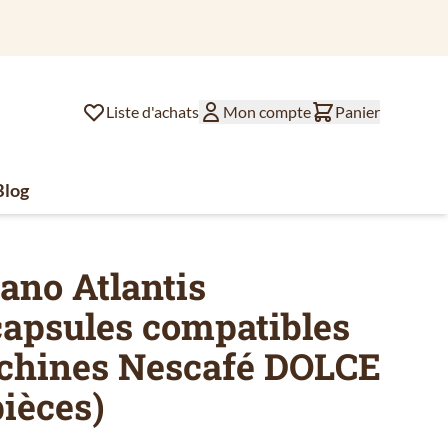
Liste d'achats
Mon compte
Panier
Blog
lat
ssoires de café
u for Divers
ano Atlantis
psules compatibles
achines Nescafé DOLCE
ièces)