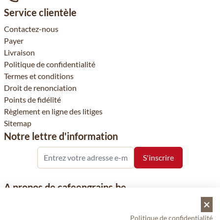
Service clientèle
Contactez-nous
Payer
Livraison
Politique de confidentialité
Termes et conditions
Droit de renonciation
Points de fidélité
Règlement en ligne des litiges
Sitemap
Notre lettre d'information
A propos de cafeengrains.be
Le grain de café fait partie de la société VHN et se concentre sur
la vente de produits à base de café, de renommée nationale et
Politique de confidentialité