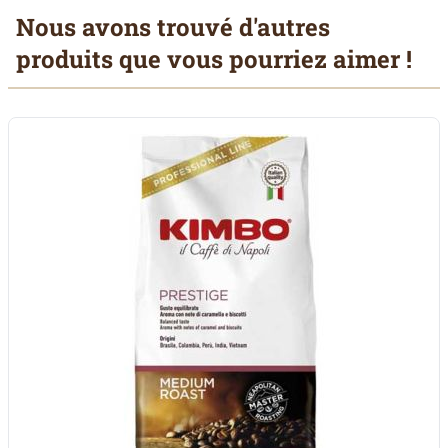
Nous avons trouvé d'autres
produits que vous pourriez aimer !
Il est possible de naviguer entre les éléments du carrousel à l'aid
Cliquer pour passer le carrousel
Cliquer pour accéder à la navigation en carrousel