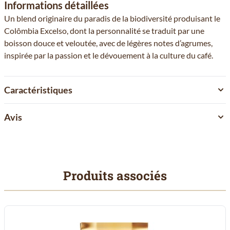
Informations détaillées
Un blend originaire du paradis de la biodiversité produisant le
Colômbia Excelso, dont la personnalité se traduit par une
boisson douce et veloutée, avec de légères notes d’agrumes,
inspirée par la passion et le dévouement à la culture du café.
Caractéristiques
Avis
Produits associés
Il est possible de naviguer entre les éléments du carrousel à l'aid
Cliquer pour passer le carrousel
Cliquer pour accéder à la navigation en carrousel