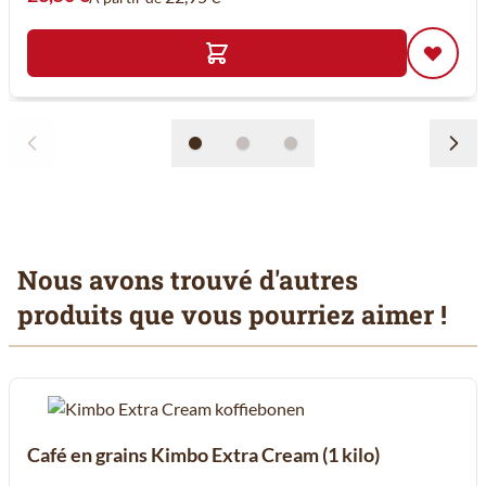
Nous avons trouvé d'autres
produits que vous pourriez aimer !
Il est possible de naviguer entre les éléments du carrousel à l'aid
Cliquer pour passer le carrousel
Cliquer pour accéder à la navigation en carrousel
Café en grains Kimbo Extra Cream (1 kilo)