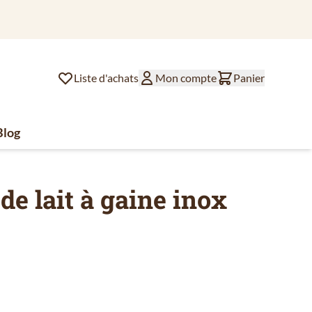
Com
Liste d'achats
Mon compte
Panier
Blog
lat
ssoires de café
u for Divers
de lait à gaine inox