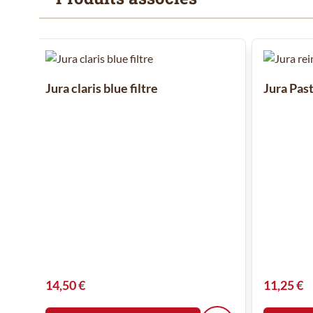
Il est possible de naviguer entre les éléments du carrousel
Cliquer pour passer le carrousel
Jura claris blue filtre
Jura Pas
14,50 €
11,25 €