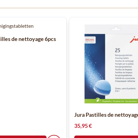
 à l'aide de la touche de tabulation. Vous pouvez sauter le carrousel
tilles de nettoyage 6pcs
Jura Pastilles de nettoyag
35,95 €