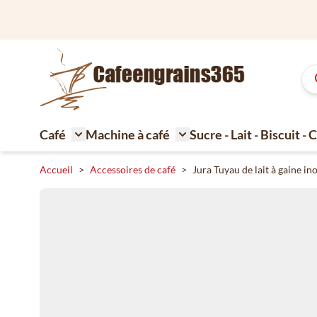
Aller au contenu
Grand assortiment de café délicieux
Café
Machine à café
Sucre - Lait - Biscuit -
Toggle submenu for Café
Toggle submenu for Machi
Accueil
>
Accessoires de café
>
Jura Tuyau de lait à gaine i