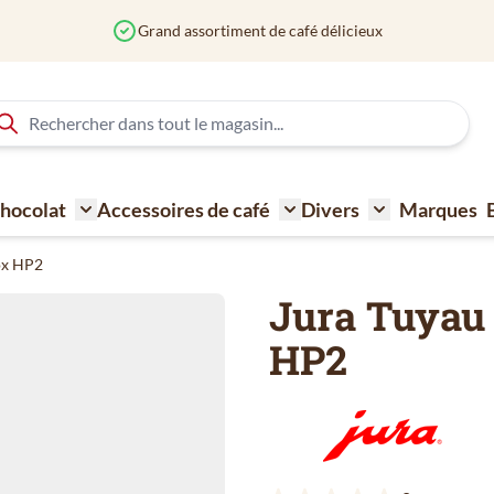
 Chocolat
Accessoires de café
Divers
Marques
ne à café
Toggle submenu for Sucre - Lait - Biscuit - Choco
Toggle submenu for Acce
Toggle submen
nox HP2
Jura Tuyau 
HP2